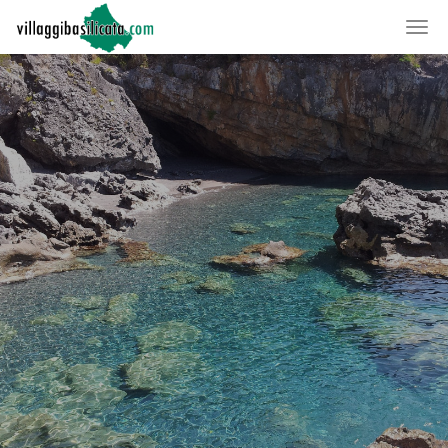
LA VACANZA
SU MISURA
PER TE
TROVA VILLAGGIO