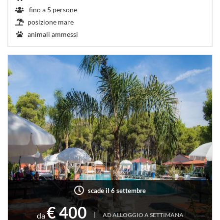
fino a
5
persone
posizione mare
animali ammessi
scade il 6 settembre
€ 400
|
da
AD ALLOGGIO A SETTIMANA