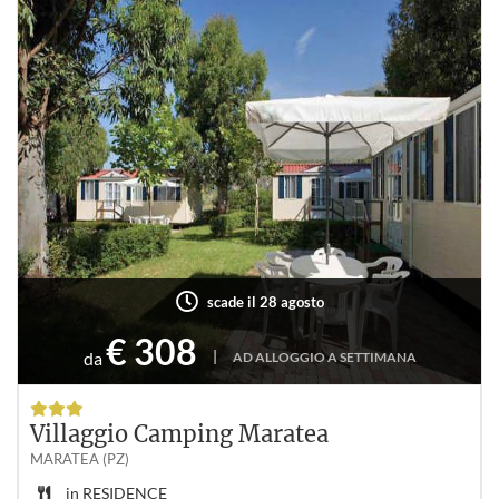
scade il 28 agosto
€ 308
|
da
AD ALLOGGIO A SETTIMANA
Villaggio Camping Maratea
MARATEA (PZ)
in
RESIDENCE