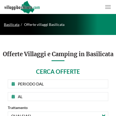
Basilicata
Offerte villaggi Basilicata
Offerte Villaggi e Camping in Basilicata
CERCA OFFERTE
Data
di
inizio
Data
periodo
di
ricerca
fine
offerte
Trattamento
periodo
ricerca