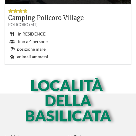
Camping Policoro Village
POLICORO (MT)
in
RESIDENCE
fino a
4
persone
posizione mare
animali ammessi
LOCALITÀ
DELLA
BASILICATA