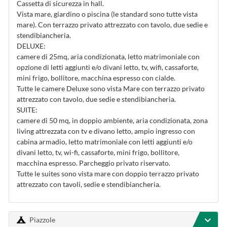
Cassetta di sicurezza in hall.
Vista mare, giardino o piscina (le standard sono tutte vista
mare). Con terrazzo privato attrezzato con tavolo, due sedie e
stendibiancheria.
DELUXE:
camere di 25mq, aria condizionata, letto matrimoniale con
opzione di letti aggiunti e/o divani letto, tv, wifi, cassaforte,
mini frigo, bollitore, macchina espresso con cialde.
Tutte le camere Deluxe sono vista Mare con terrazzo privato
attrezzato con tavolo, due sedie e stendibiancheria.
SUITE:
camere di 50 mq, in doppio ambiente, aria condizionata, zona
living attrezzata con tv e divano letto, ampio ingresso con
cabina armadio, letto matrimoniale con letti aggiunti e/o
divani letto, tv, wi-fi, cassaforte, mini frigo, bollitore,
macchina espresso. Parcheggio privato riservato.
Tutte le suites sono vista mare con doppio terrazzo privato
attrezzato con tavoli, sedie e stendibiancheria.
Piazzole