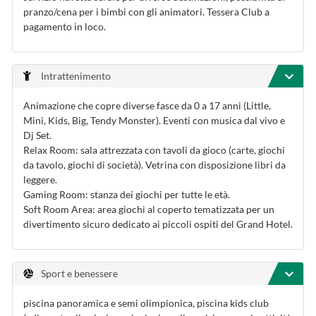
pranzo/cena per i bimbi con gli animatori. Tessera Club a
pagamento in loco.
Intrattenimento
Animazione che copre diverse fasce da 0 a 17 anni (Little,
Mini, Kids, Big, Tendy Monster). Eventi con musica dal vivo e
Dj Set.
Relax Room: sala attrezzata con tavoli da gioco (carte, giochi
da tavolo, giochi di società). Vetrina con disposizione libri da
leggere.
Gaming Room: stanza dei giochi per tutte le età.
Soft Room Area: area giochi al coperto tematizzata per un
divertimento sicuro dedicato ai piccoli ospiti del Grand Hotel.
Sport e benessere
piscina panoramica e semi olimpionica, piscina kids club