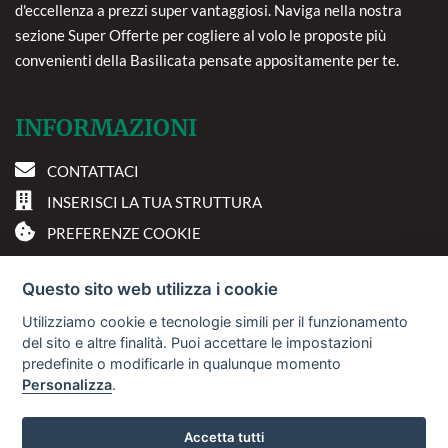
d'eccellenza a prezzi super vantaggiosi. Naviga nella nostra
sezione Super Offerte per cogliere al volo le proposte più
convenienti della Basilicata pensate appositamente per te.
INFORMAZIONI
CONTATTACI
INSERISCI LA TUA STRUTTURA
PREFERENZE COOKIE
DOVE SIAMO
Questo sito web utilizza i cookie
Utilizziamo cookie e tecnologie simili per il funzionamento
Via A. Costa, 2 - 63822
del sito e altre finalità. Puoi accettare le impostazioni
Porto San Giorgio (FM)
predefinite o modificarle in qualunque momento
Personalizza
.
© 2018
Sviluppo Turismo Italia S.r.L. unipersonale
Accetta tutti