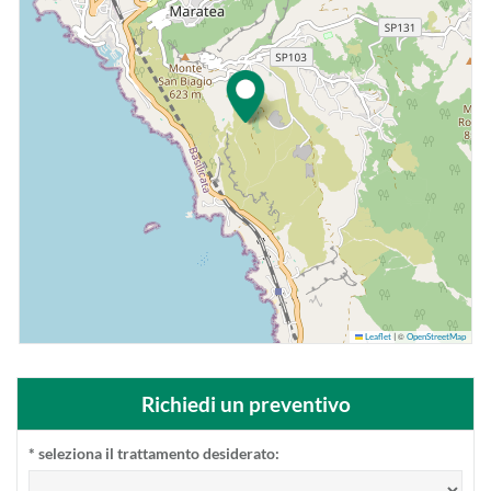
©
Leaflet
|
OpenStreetMap
Richiedi un preventivo
*
seleziona il trattamento desiderato: